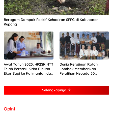
Beragam Dampak Positif Kehadiran SPPG di Kabupaten
Kupang
Awal Tahun 2025, HP2SK NTT
Dunia Kerajinan Rotan
Telah Berhasil Kirim Ribuan
Lombok Memberikan
Ekor Sapi ke Kalimantan dan
Pelatihan Kepada 50
Jakarta
Perempuan Dengan Mitra
Dari Pertamina Foundation
Young Frenuer 2024
Selengkapnya
Opini