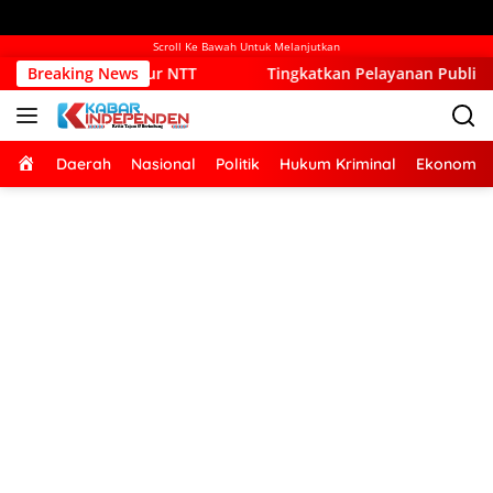
Scroll Ke Bawah Untuk Melanjutkan
ur NTT
Breaking News
Tingkatkan Pelayanan Publik, Pemkab Kupang Mu
Home
Daerah
Nasional
Politik
Hukum Kriminal
Ekonomi