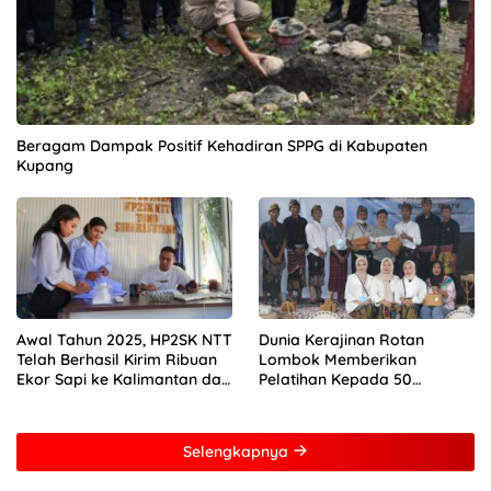
Beragam Dampak Positif Kehadiran SPPG di Kabupaten
Kupang
Awal Tahun 2025, HP2SK NTT
Dunia Kerajinan Rotan
Telah Berhasil Kirim Ribuan
Lombok Memberikan
Ekor Sapi ke Kalimantan dan
Pelatihan Kepada 50
Jakarta
Perempuan Dengan Mitra
Dari Pertamina Foundation
Young Frenuer 2024
Selengkapnya