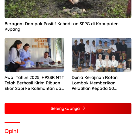
Beragam Dampak Positif Kehadiran SPPG di Kabupaten
Kupang
Awal Tahun 2025, HP2SK NTT
Dunia Kerajinan Rotan
Telah Berhasil Kirim Ribuan
Lombok Memberikan
Ekor Sapi ke Kalimantan dan
Pelatihan Kepada 50
Jakarta
Perempuan Dengan Mitra
Dari Pertamina Foundation
Young Frenuer 2024
Selengkapnya
Opini