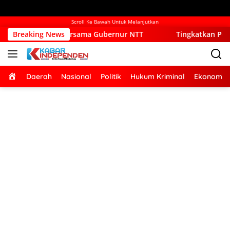
Scroll Ke Bawah Untuk Melanjutkan
bersama Gubernur NTT
Breaking News
Tingkatkan Pelayanan Publik, Pe
Home
Daerah
Nasional
Politik
Hukum Kriminal
Ekonomi