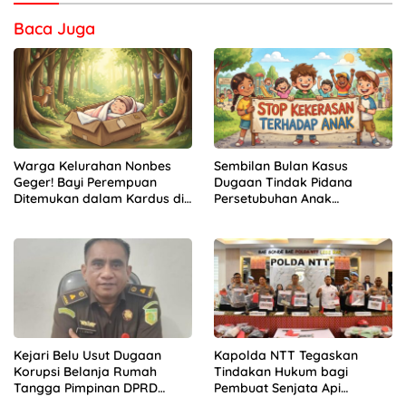
Baca Juga
Warga Kelurahan Nonbes
Sembilan Bulan Kasus
Geger! Bayi Perempuan
Dugaan Tindak Pidana
Ditemukan dalam Kardus di
Persetubuhan Anak
Hutan Mnera Kabnono,
Mengendap di Polres
Kabupaten Kupang
Kupang
Kejari Belu Usut Dugaan
Kapolda NTT Tegaskan
Korupsi Belanja Rumah
Tindakan Hukum bagi
Tangga Pimpinan DPRD
Pembuat Senjata Api
Periode 2019-2024, 21 Saksi
Rakitan, “Hentikan