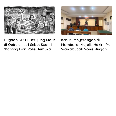
Diperiksa
Sekarang!”
Dugaan KDRT Berujung Maut
Kasus Penyerangan di
di Oebelo: Istri Sebut Suami
Mamboro: Majelis Hakim PN
‘Banting Diri’, Polisi Temukan
Waikabubak Vonis Ringan
Luka di Pelipis
Tiga Terdakwa, Kuasa
Hukum Korban Desak JPU
Ajukan Banding