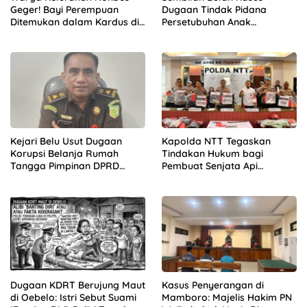
Geger! Bayi Perempuan
Dugaan Tindak Pidana
Ditemukan dalam Kardus di
Persetubuhan Anak
Hutan Mnera Kabnono,
Mengendap di Polres
Kabupaten Kupang
Kupang
Kejari Belu Usut Dugaan
Kapolda NTT Tegaskan
Korupsi Belanja Rumah
Tindakan Hukum bagi
Tangga Pimpinan DPRD
Pembuat Senjata Api
Periode 2019-2024, 21 Saksi
Rakitan, “Hentikan
Diperiksa
Sekarang!”
Dugaan KDRT Berujung Maut
Kasus Penyerangan di
di Oebelo: Istri Sebut Suami
Mamboro: Majelis Hakim PN