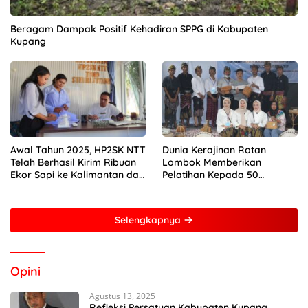
Beragam Dampak Positif Kehadiran SPPG di Kabupaten
Kupang
Awal Tahun 2025, HP2SK NTT
Dunia Kerajinan Rotan
Telah Berhasil Kirim Ribuan
Lombok Memberikan
Ekor Sapi ke Kalimantan dan
Pelatihan Kepada 50
Jakarta
Perempuan Dengan Mitra
Dari Pertamina Foundation
Young Frenuer 2024
Selengkapnya
Opini
Agustus 13, 2025
Refleksi Persatuan Kabupaten Kupang,