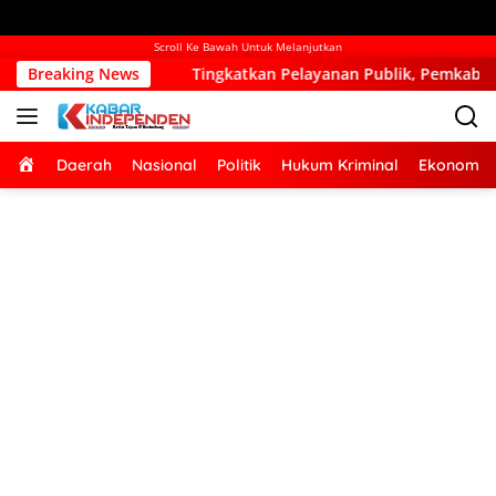
Scroll Ke Bawah Untuk Melanjutkan
Tingkatkan Pelayanan Publik, Pemkab Kupang Mulai Bangun Kan
Breaking News
Home
Daerah
Nasional
Politik
Hukum Kriminal
Ekonomi