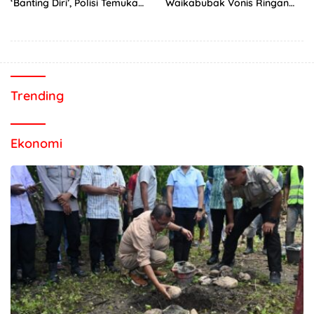
‘Banting Diri’, Polisi Temukan
Waikabubak Vonis Ringan
Luka di Pelipis
Tiga Terdakwa, Kuasa
Hukum Korban Desak JPU
Ajukan Banding
Trending
Ekonomi