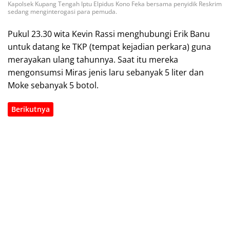
Kapolsek Kupang Tengah Iptu Elpidus Kono Feka bersama penyidik Reskrim
sedang menginterogasi para pemuda.
Pukul 23.30 wita Kevin Rassi menghubungi Erik Banu
untuk datang ke TKP (tempat kejadian perkara) guna
merayakan ulang tahunnya. Saat itu mereka
mengonsumsi Miras jenis laru sebanyak 5 liter dan
Moke sebanyak 5 botol.
Berikutnya