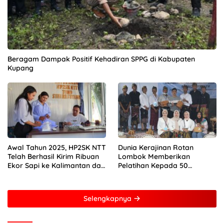
Beragam Dampak Positif Kehadiran SPPG di Kabupaten
Kupang
Awal Tahun 2025, HP2SK NTT
Dunia Kerajinan Rotan
Telah Berhasil Kirim Ribuan
Lombok Memberikan
Ekor Sapi ke Kalimantan dan
Pelatihan Kepada 50
Jakarta
Perempuan Dengan Mitra
Dari Pertamina Foundation
Young Frenuer 2024
Selengkapnya