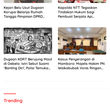
Kejari Belu Usut Dugaan
Kapolda NTT Tegaskan
Korupsi Belanja Rumah
Tindakan Hukum bagi
Tangga Pimpinan DPRD
Pembuat Senjata Api
Periode 2019-2024, 21 Saksi
Rakitan, “Hentikan
Diperiksa
Sekarang!”
Dugaan KDRT Berujung Maut
Kasus Penyerangan di
di Oebelo: Istri Sebut Suami
Mamboro: Majelis Hakim PN
‘Banting Diri’, Polisi Temukan
Waikabubak Vonis Ringan
Luka di Pelipis
Tiga Terdakwa, Kuasa
Hukum Korban Desak JPU
Ajukan Banding
Trending