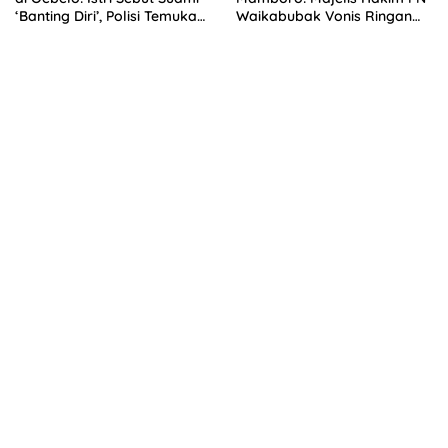
‘Banting Diri’, Polisi Temukan
Waikabubak Vonis Ringan
Luka di Pelipis
Tiga Terdakwa, Kuasa
Hukum Korban Desak JPU
Ajukan Banding