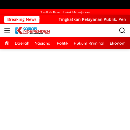
Scroll Ke Bawah Untuk Melanjutkan
T
Breaking News
Tingkatkan Pelayanan Publik, Pemkab Kupang Mulai B
Home
Daerah
Nasional
Politik
Hukum Kriminal
Ekonomi