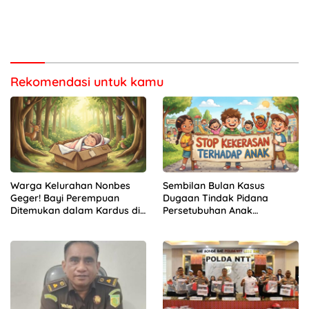
Rekomendasi untuk kamu
Warga Kelurahan Nonbes
Sembilan Bulan Kasus
Geger! Bayi Perempuan
Dugaan Tindak Pidana
Ditemukan dalam Kardus di
Persetubuhan Anak
Hutan Mnera Kabnono,
Mengendap di Polres
Kabupaten Kupang
Kupang