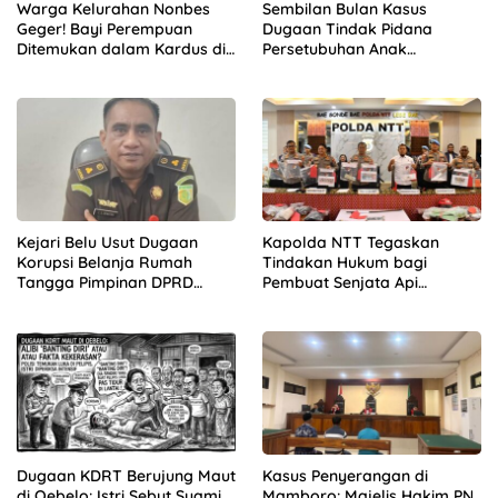
Warga Kelurahan Nonbes
Sembilan Bulan Kasus
Geger! Bayi Perempuan
Dugaan Tindak Pidana
Ditemukan dalam Kardus di
Persetubuhan Anak
Hutan Mnera Kabnono,
Mengendap di Polres
Kabupaten Kupang
Kupang
Kejari Belu Usut Dugaan
Kapolda NTT Tegaskan
Korupsi Belanja Rumah
Tindakan Hukum bagi
Tangga Pimpinan DPRD
Pembuat Senjata Api
Periode 2019-2024, 21 Saksi
Rakitan, “Hentikan
Diperiksa
Sekarang!”
Dugaan KDRT Berujung Maut
Kasus Penyerangan di
di Oebelo: Istri Sebut Suami
Mamboro: Majelis Hakim PN