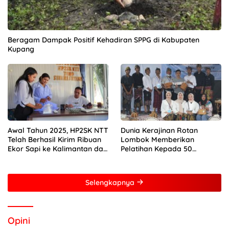
Beragam Dampak Positif Kehadiran SPPG di Kabupaten
Kupang
Awal Tahun 2025, HP2SK NTT
Dunia Kerajinan Rotan
Telah Berhasil Kirim Ribuan
Lombok Memberikan
Ekor Sapi ke Kalimantan dan
Pelatihan Kepada 50
Jakarta
Perempuan Dengan Mitra
Dari Pertamina Foundation
Young Frenuer 2024
Selengkapnya
Opini