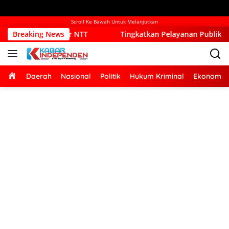
Scroll Ke Bawah Untuk Melanjutkan
ur NTT
Breaking News
Tingkatkan Pelayanan Publik, Pemkab Kupang Mul
Home
Daerah
Nasional
Politik
Hukum Kriminal
Ekonomi