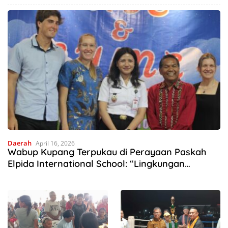
Deru Mesin Mengubah Nasib
Hutan Mnera Kabnono,
Petani Kabupaten Kupang
Kabupaten Kupang
Daerah
April 16, 2026
Wabup Kupang Terpukau di Perayaan Paskah
Elpida International School: “Lingkungan
Belajarnya Luar Biasa”