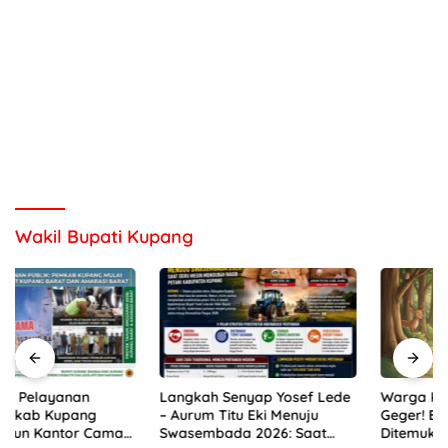
Wakil Bupati Kupang
Langkah Senyap Yosef Lede
Warga Kelurahan Nonbes
– Aurum Titu Eki Menuju
Geger! Bayi Perempuan
Swasembada 2026: Saat
Ditemukan dalam Kardus di