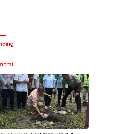
nding
onomi