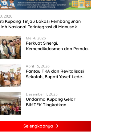
10, 2026
ti Kupang Tinjau Lokasi Pembangunan
lah Nasional Terintegrasi di Manusak
Mei 4, 2026
Perkuat Sinergi,
Kemendikdasmen dan Pemda
NTT Gelar Rakor Sinkronisasi
Kebijakan Pendidikan
April 15, 2026
Pantau TKA dan Revitalisasi
Sekolah, Bupati Yosef Lede
Dorong SMPN 1 Kupang Tengah
Jadi Sekolah Unggulan
Desember 1, 2025
Undarma Kupang Gelar
BIMTEK Tingkatkan
Kemampuan Mahasiswa
Kuasai Analisis MATLAB
Selengkapnya