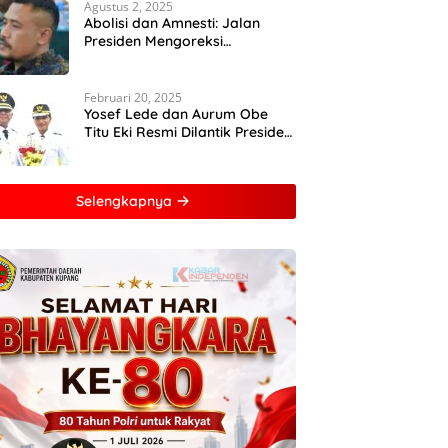
Agustus 2, 2025
Abolisi dan Amnesti: Jalan
Presiden Mengoreksi
Ketidakadilan Hukum
Februari 20, 2025
Yosef Lede dan Aurum Obe
Titu Eki Resmi Dilantik Presiden
RI, Keduanya Berhasil
Runtuhkan Hegemoni dan
Oligarki
Selengkapnya