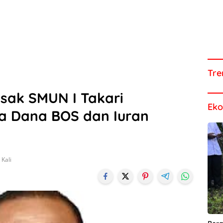
Tre
sak SMUN I Takari
Ek
a Dana BOS dan Iuran
Kali