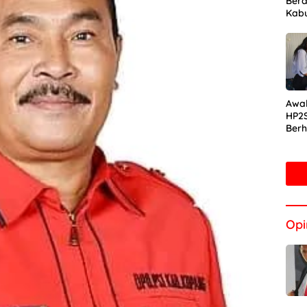
Bera
Kab
Awal
HP2S
Berh
Ekor
Kali
Jak
Opi