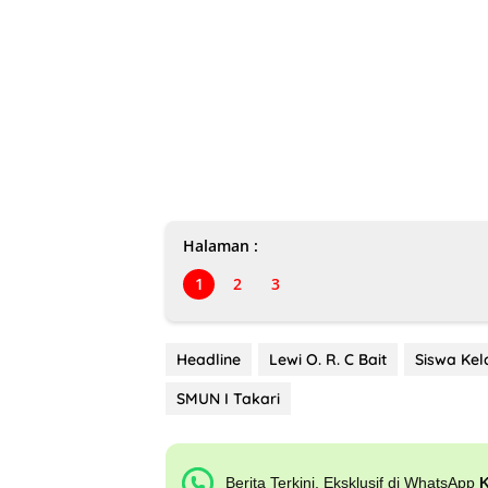
Halaman :
1
2
3
Headline
Lewi O. R. C Bait
Siswa Kel
SMUN I Takari
Berita Terkini, Eksklusif di WhatsApp