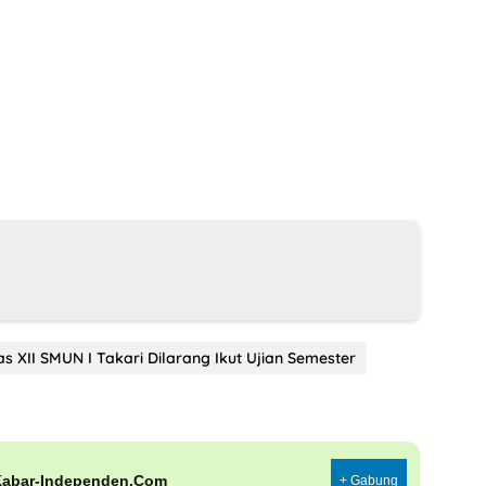
as XII SMUN I Takari Dilarang Ikut Ujian Semester
Kabar-Independen.Com
+ Gabung