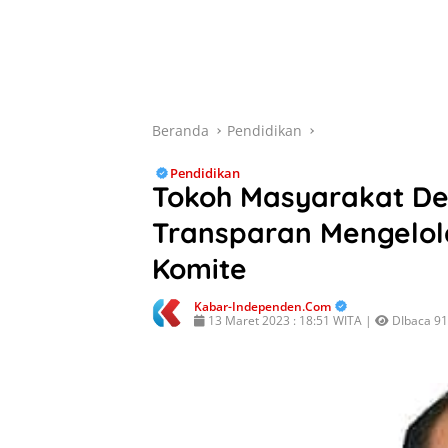
Beranda
Pendidikan
Pendidikan
Tokoh Masyarakat De
Transparan Mengelol
Komite
Kabar-Independen.com
13 Maret 2023 : 18:51 WITA |
DIbaca 91 