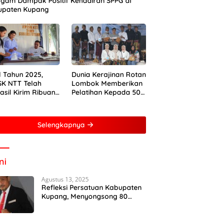
gam Dampak Positif Kehadiran SPPG di
upaten Kupang
 Tahun 2025,
Dunia Kerajinan Rotan
K NTT Telah
Lombok Memberikan
asil Kirim Ribuan
Pelatihan Kepada 50
 Sapi ke
Perempuan Dengan
mantan dan
Mitra Dari Pertamina
arta
Foundation Young
Selengkapnya
Frenuer 2024
ni
Agustus 13, 2025
Refleksi Persatuan Kabupaten
Kupang, Menyongsong 80
Tahun Kemerdekaan Indonesia