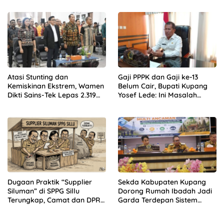
bersama Gubernur NTT
Barat
Atasi Stunting dan
Gaji PPPK dan Gaji ke-13
Kemiskinan Ekstrem, Wamen
Belum Cair, Bupati Kupang
Dikti Sains-Tek Lepas 2.319
Yosef Lede: Ini Masalah
Mahasiswa KKN GENTASKIN
Nasional, Bukan Kebijakan
Batch II di NTT
Daerah!
Dugaan Praktik “Supplier
Sekda Kabupaten Kupang
Siluman” di SPPG Sillu
Dorong Rumah Ibadah Jadi
Terungkap, Camat dan DPRD
Garda Terdepan Sistem
Temukan Kejanggalan
Peringatan Dini Bencana
Pengadaan Bahan Dapur