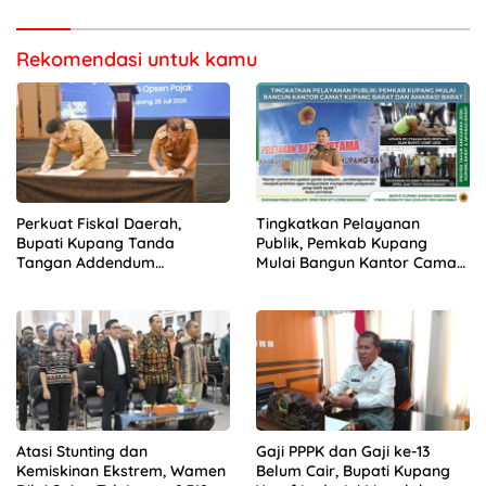
Rekomendasi untuk kamu
Perkuat Fiskal Daerah,
Tingkatkan Pelayanan
Bupati Kupang Tanda
Publik, Pemkab Kupang
Tangan Addendum
Mulai Bangun Kantor Camat
Kerjasama Opsen Pajak
Kupang Barat dan Amarasi
bersama Gubernur NTT
Barat
Atasi Stunting dan
Gaji PPPK dan Gaji ke-13
Kemiskinan Ekstrem, Wamen
Belum Cair, Bupati Kupang