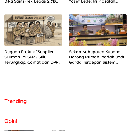
Dikti Sains-Tek Lepas 2.319
Yosef Lede: Ini Masalah
Mahasiswa KKN GENTASKIN
Nasional, Bukan Kebijakan
Batch II di NTT
Daerah!
Dugaan Praktik “Supplier
Sekda Kabupaten Kupang
Siluman” di SPPG Sillu
Dorong Rumah Ibadah Jadi
Terungkap, Camat dan DPRD
Garda Terdepan Sistem
Temukan Kejanggalan
Peringatan Dini Bencana
Pengadaan Bahan Dapur
Trending
Opini