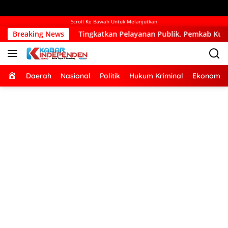
Scroll Ke Bawah Untuk Melanjutkan
tkan Pelayanan Publik, Pemkab Kupang Mulai Bangun Kantor Cam
Breaking News
Home
Daerah
Nasional
Politik
Hukum Kriminal
Ekonomi