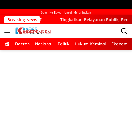
Scroll Ke Bawah Untuk Melanjutkan
Breaking News
Tingkatkan Pelayanan Publik, Pemkab Kupang Mulai Ba
Home
Daerah
Nasional
Politik
Hukum Kriminal
Ekonomi