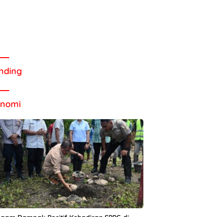
nding
onomi