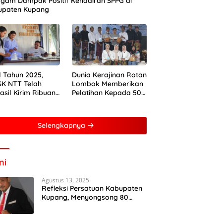
gam Dampak Positif Kehadiran SPPG di
upaten Kupang
 Tahun 2025,
Dunia Kerajinan Rotan
K NTT Telah
Lombok Memberikan
asil Kirim Ribuan
Pelatihan Kepada 50
 Sapi ke
Perempuan Dengan
mantan dan
Mitra Dari Pertamina
arta
Foundation Young
Selengkapnya
Frenuer 2024
ni
Agustus 13, 2025
Refleksi Persatuan Kabupaten
Kupang, Menyongsong 80
Tahun Kemerdekaan Indonesia