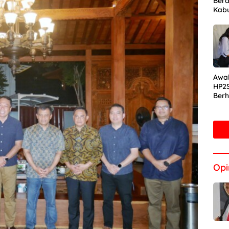
Bera
Kab
Awal
HP2S
Berh
Ekor
Kali
Jak
Opi