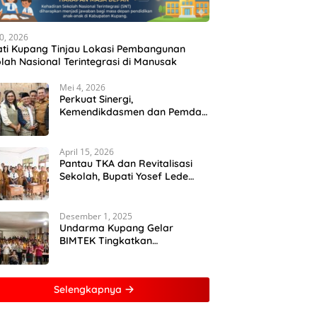
10, 2026
ti Kupang Tinjau Lokasi Pembangunan
lah Nasional Terintegrasi di Manusak
Mei 4, 2026
Perkuat Sinergi,
Kemendikdasmen dan Pemda
NTT Gelar Rakor Sinkronisasi
Kebijakan Pendidikan
April 15, 2026
Pantau TKA dan Revitalisasi
Sekolah, Bupati Yosef Lede
Dorong SMPN 1 Kupang Tengah
Jadi Sekolah Unggulan
Desember 1, 2025
Undarma Kupang Gelar
BIMTEK Tingkatkan
Kemampuan Mahasiswa
Kuasai Analisis MATLAB
Selengkapnya