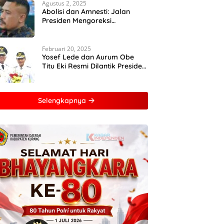
Agustus 2, 2025
Abolisi dan Amnesti: Jalan
Presiden Mengoreksi
Ketidakadilan Hukum
Februari 20, 2025
Yosef Lede dan Aurum Obe
Titu Eki Resmi Dilantik Presiden
RI, Keduanya Berhasil
Runtuhkan Hegemoni dan
Oligarki
Selengkapnya