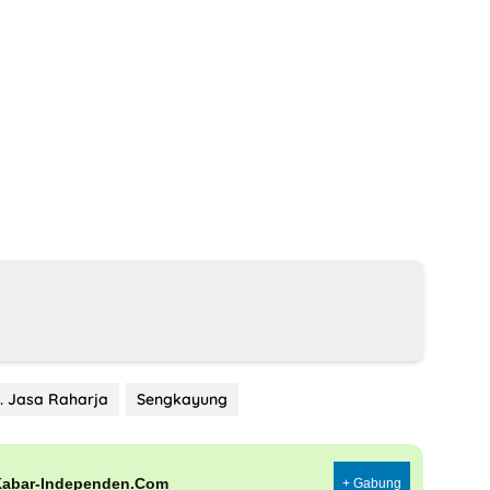
. Jasa Raharja
Sengkayung
Kabar-Independen.Com
+ Gabung