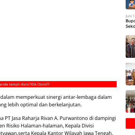
Juni 
Bupa
Seko
anda tampil disini?
Klik Disini!!!
et dalam memperkuat sinergi antar-lembaga dalam
g lebih optimal dan berkelanjutan.
ama PT Jasa Raharja Rivan A. Purwantono di dampingi
n Risiko Halaman-halaman, Kepala Divisi
yawan,serta Kepala Kantor Wilayah Jawa Tengah.