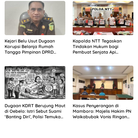
Kejari Belu Usut Dugaan
Kapolda NTT Tegaskan
Korupsi Belanja Rumah
Tindakan Hukum bagi
Tangga Pimpinan DPRD
Pembuat Senjata Api
Periode 2019-2024, 21 Saksi
Rakitan, “Hentikan
Diperiksa
Sekarang!”
Dugaan KDRT Berujung Maut
Kasus Penyerangan di
di Oebelo: Istri Sebut Suami
Mamboro: Majelis Hakim PN
‘Banting Diri’, Polisi Temukan
Waikabubak Vonis Ringan
Luka di Pelipis
Tiga Terdakwa, Kuasa
Hukum Korban Desak JPU
Ajukan Banding