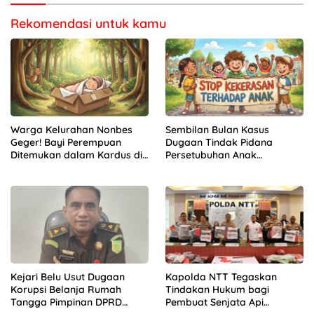
Rekomendasi untuk kamu
Warga Kelurahan Nonbes
Sembilan Bulan Kasus
Geger! Bayi Perempuan
Dugaan Tindak Pidana
Ditemukan dalam Kardus di
Persetubuhan Anak
Hutan Mnera Kabnono,
Mengendap di Polres
Kabupaten Kupang
Kupang
Kejari Belu Usut Dugaan
Kapolda NTT Tegaskan
Korupsi Belanja Rumah
Tindakan Hukum bagi
Tangga Pimpinan DPRD
Pembuat Senjata Api