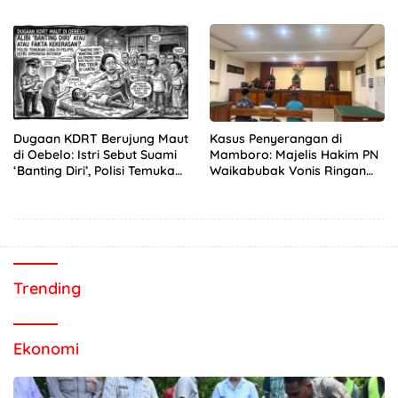
Periode 2019-2024, 21 Saksi
Rakitan, “Hentikan
Diperiksa
Sekarang!”
Dugaan KDRT Berujung Maut
Kasus Penyerangan di
di Oebelo: Istri Sebut Suami
Mamboro: Majelis Hakim PN
‘Banting Diri’, Polisi Temukan
Waikabubak Vonis Ringan
Luka di Pelipis
Tiga Terdakwa, Kuasa
Hukum Korban Desak JPU
Ajukan Banding
Trending
Ekonomi