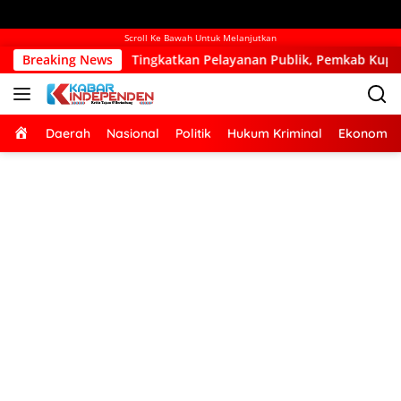
Scroll Ke Bawah Untuk Melanjutkan
an Pelayanan Publik, Pemkab Kupang Mulai Bangun Kantor Camat
Breaking News
Home
Daerah
Nasional
Politik
Hukum Kriminal
Ekonomi