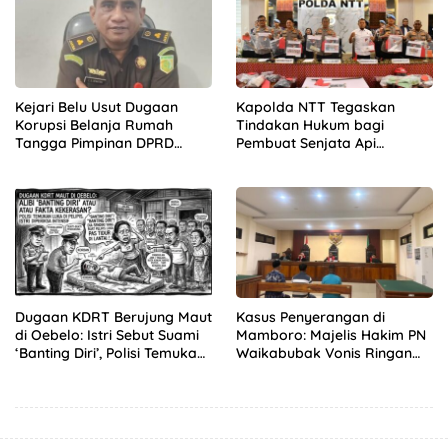
Kejari Belu Usut Dugaan
Kapolda NTT Tegaskan
Korupsi Belanja Rumah
Tindakan Hukum bagi
Tangga Pimpinan DPRD
Pembuat Senjata Api
Periode 2019-2024, 21 Saksi
Rakitan, “Hentikan
Diperiksa
Sekarang!”
Dugaan KDRT Berujung Maut
Kasus Penyerangan di
di Oebelo: Istri Sebut Suami
Mamboro: Majelis Hakim PN
‘Banting Diri’, Polisi Temukan
Waikabubak Vonis Ringan
Luka di Pelipis
Tiga Terdakwa, Kuasa
Hukum Korban Desak JPU
Ajukan Banding