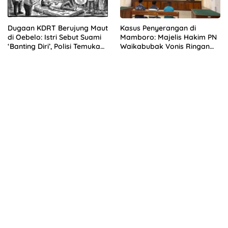
Dugaan KDRT Berujung Maut
Kasus Penyerangan di
di Oebelo: Istri Sebut Suami
Mamboro: Majelis Hakim PN
‘Banting Diri’, Polisi Temukan
Waikabubak Vonis Ringan
Luka di Pelipis
Tiga Terdakwa, Kuasa
Hukum Korban Desak JPU
Ajukan Banding