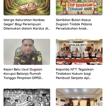
Warga Kelurahan Nonbes
Sembilan Bulan Kasus
Geger! Bayi Perempuan
Dugaan Tindak Pidana
Ditemukan dalam Kardus di
Persetubuhan Anak
Hutan Mnera Kabnono,
Mengendap di Polres
Kabupaten Kupang
Kupang
Kejari Belu Usut Dugaan
Kapolda NTT Tegaskan
Korupsi Belanja Rumah
Tindakan Hukum bagi
Tangga Pimpinan DPRD
Pembuat Senjata Api
Periode 2019-2024, 21 Saksi
Rakitan, “Hentikan
Diperiksa
Sekarang!”