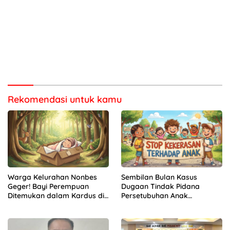
Rekomendasi untuk kamu
Warga Kelurahan Nonbes
Sembilan Bulan Kasus
Geger! Bayi Perempuan
Dugaan Tindak Pidana
Ditemukan dalam Kardus di
Persetubuhan Anak
Hutan Mnera Kabnono,
Mengendap di Polres
Kabupaten Kupang
Kupang