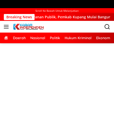
Scroll Ke Bawah Untuk Melanjutkan
blik, Pemkab Kupang Mulai Bangun Kantor Camat Kupang Barat d
Breaking News
Home
Daerah
Nasional
Politik
Hukum Kriminal
Ekonomi