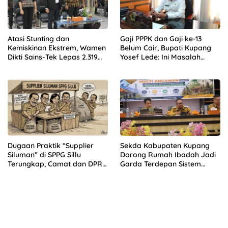
Atasi Stunting dan
Gaji PPPK dan Gaji ke-13
Kemiskinan Ekstrem, Wamen
Belum Cair, Bupati Kupang
Dikti Sains-Tek Lepas 2.319
Yosef Lede: Ini Masalah
Mahasiswa KKN GENTASKIN
Nasional, Bukan Kebijakan
Batch II di NTT
Daerah!
Baca Juga :
Tingkatkan Pelayanan Publik, Pemkab
Kupang Mulai Bangun Kantor Camat Kupang Barat
dan Amarasi Barat
Dugaan Praktik “Supplier
Sekda Kabupaten Kupang
Siluman” di SPPG Sillu
Dorong Rumah Ibadah Jadi
Terungkap, Camat dan DPRD
Garda Terdepan Sistem
Temukan Kejanggalan
Peringatan Dini Bencana
Pengadaan Bahan Dapur