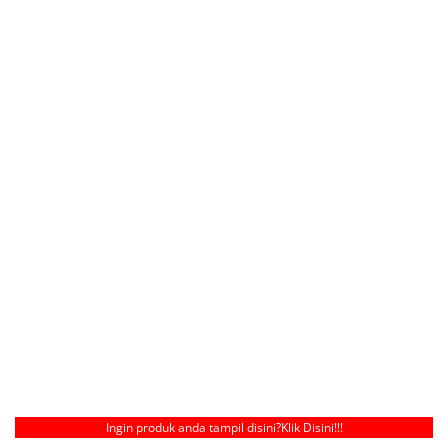
Ingin produk anda tampil disini?
Klik Disini!!!