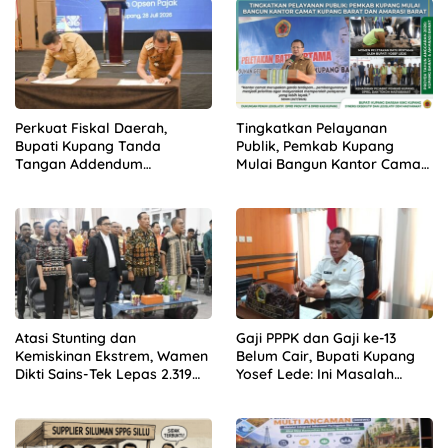
Perkuat Fiskal Daerah,
Tingkatkan Pelayanan
Bupati Kupang Tanda
Publik, Pemkab Kupang
Tangan Addendum
Mulai Bangun Kantor Camat
Kerjasama Opsen Pajak
Kupang Barat dan Amarasi
bersama Gubernur NTT
Barat
Atasi Stunting dan
Gaji PPPK dan Gaji ke-13
Kemiskinan Ekstrem, Wamen
Belum Cair, Bupati Kupang
Dikti Sains-Tek Lepas 2.319
Yosef Lede: Ini Masalah
Mahasiswa KKN GENTASKIN
Nasional, Bukan Kebijakan
Batch II di NTT
Daerah!