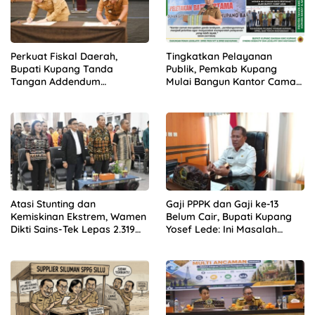
Perkuat Fiskal Daerah,
Tingkatkan Pelayanan
Bupati Kupang Tanda
Publik, Pemkab Kupang
Tangan Addendum
Mulai Bangun Kantor Camat
Kerjasama Opsen Pajak
Kupang Barat dan Amarasi
bersama Gubernur NTT
Barat
Baca Juga :
Tingkatkan Pelayanan Publik, Pemkab
Kupang Mulai Bangun Kantor Camat Kupang Barat
dan Amarasi Barat
Atasi Stunting dan
Gaji PPPK dan Gaji ke-13
Kemiskinan Ekstrem, Wamen
Belum Cair, Bupati Kupang
Dikti Sains-Tek Lepas 2.319
Yosef Lede: Ini Masalah
Mahasiswa KKN GENTASKIN
Nasional, Bukan Kebijakan
Batch II di NTT
Daerah!