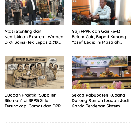
Atasi Stunting dan
Gaji PPPK dan Gaji ke-13
Kemiskinan Ekstrem, Wamen
Belum Cair, Bupati Kupang
Dikti Sains-Tek Lepas 2.319
Yosef Lede: Ini Masalah
Mahasiswa KKN GENTASKIN
Nasional, Bukan Kebijakan
Batch II di NTT
Daerah!
Dugaan Praktik “Supplier
Sekda Kabupaten Kupang
Siluman” di SPPG Sillu
Dorong Rumah Ibadah Jadi
Terungkap, Camat dan DPRD
Garda Terdepan Sistem
Temukan Kejanggalan
Peringatan Dini Bencana
Pengadaan Bahan Dapur