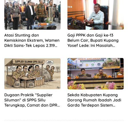
Atasi Stunting dan
Gaji PPPK dan Gaji ke-13
Kemiskinan Ekstrem, Wamen
Belum Cair, Bupati Kupang
Dikti Sains-Tek Lepas 2.319
Yosef Lede: Ini Masalah
Mahasiswa KKN GENTASKIN
Nasional, Bukan Kebijakan
Batch II di NTT
Daerah!
Dugaan Praktik “Supplier
Sekda Kabupaten Kupang
Siluman” di SPPG Sillu
Dorong Rumah Ibadah Jadi
Terungkap, Camat dan DPRD
Garda Terdepan Sistem
Temukan Kejanggalan
Peringatan Dini Bencana
Pengadaan Bahan Dapur