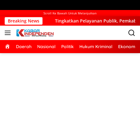
Scroll Ke Bawah Untuk Melanjutkan
Tingkatkan Pelayanan Publik, Pemkab Kupang Mulai Bangun Kan
Breaking News
Home
Daerah
Nasional
Politik
Hukum Kriminal
Ekonomi