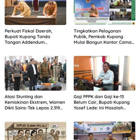
Baca Juga :
Perkuat Fiskal Daerah, Bupati Kupang
Tanda Tangan Addendum Kerjasama Opsen Pajak
bersama Gubernur NTT
Perkuat Fiskal Daerah,
Tingkatkan Pelayanan
Bupati Kupang Tanda
Publik, Pemkab Kupang
Tangan Addendum
Mulai Bangun Kantor Camat
Kerjasama Opsen Pajak
Kupang Barat dan Amarasi
bersama Gubernur NTT
Barat
Atasi Stunting dan
Gaji PPPK dan Gaji ke-13
Kemiskinan Ekstrem, Wamen
Belum Cair, Bupati Kupang
Dikti Sains-Tek Lepas 2.319
Yosef Lede: Ini Masalah
Mahasiswa KKN GENTASKIN
Nasional, Bukan Kebijakan
Batch II di NTT
Daerah!