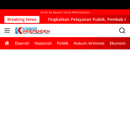
Scroll Ke Bawah Untuk Melanjutkan
Tingkatkan Pelayanan Publik, Pemkab Kupang Mulai Bangun Kan
Breaking News
Home
Daerah
Nasional
Politik
Hukum Kriminal
Ekonomi