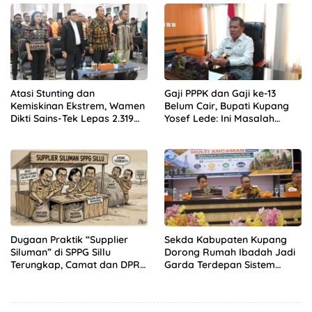
Atasi Stunting dan
Gaji PPPK dan Gaji ke-13
Kemiskinan Ekstrem, Wamen
Belum Cair, Bupati Kupang
Dikti Sains-Tek Lepas 2.319
Yosef Lede: Ini Masalah
Mahasiswa KKN GENTASKIN
Nasional, Bukan Kebijakan
Batch II di NTT
Daerah!
Dugaan Praktik “Supplier
Sekda Kabupaten Kupang
Siluman” di SPPG Sillu
Dorong Rumah Ibadah Jadi
Terungkap, Camat dan DPRD
Garda Terdepan Sistem
Temukan Kejanggalan
Peringatan Dini Bencana
Pengadaan Bahan Dapur