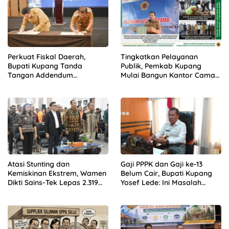
Perkuat Fiskal Daerah,
Tingkatkan Pelayanan
Bupati Kupang Tanda
Publik, Pemkab Kupang
Tangan Addendum
Mulai Bangun Kantor Camat
Kerjasama Opsen Pajak
Kupang Barat dan Amarasi
bersama Gubernur NTT
Barat
Atasi Stunting dan
Gaji PPPK dan Gaji ke-13
Kemiskinan Ekstrem, Wamen
Belum Cair, Bupati Kupang
Dikti Sains-Tek Lepas 2.319
Yosef Lede: Ini Masalah
Mahasiswa KKN GENTASKIN
Nasional, Bukan Kebijakan
Batch II di NTT
Daerah!