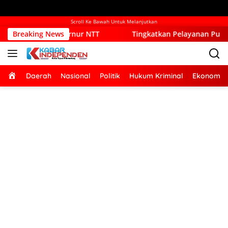
Scroll Ke Bawah Untuk Melanjutkan
rnur NTT
Breaking News
Tingkatkan Pelayanan Publik, Pemkab Kupang 
Home
Daerah
Nasional
Politik
Hukum Kriminal
Ekonomi