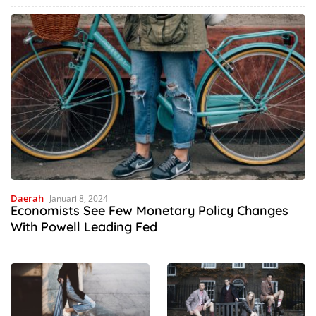
Deru Mesin Mengubah Nasib
Hutan Mnera Kabnono,
Petani Kabupaten Kupang
Kabupaten Kupang
Daerah
Januari 8, 2024
Economists See Few Monetary Policy Changes
With Powell Leading Fed