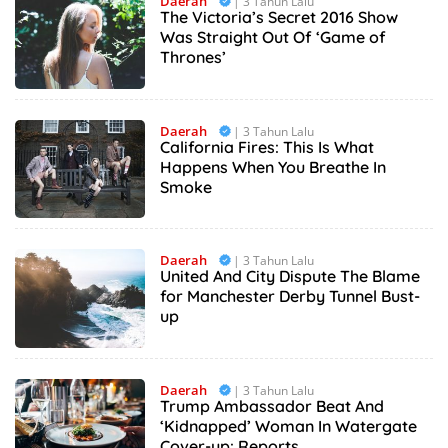
Daerah
| 3 Tahun Lalu
The Victoria’s Secret 2016 Show
Was Straight Out Of ‘Game of
Thrones’
Daerah
| 3 Tahun Lalu
California Fires: This Is What
Happens When You Breathe In
Smoke
Daerah
| 3 Tahun Lalu
United And City Dispute The Blame
for Manchester Derby Tunnel Bust-
up
Daerah
| 3 Tahun Lalu
Trump Ambassador Beat And
‘Kidnapped’ Woman In Watergate
Cover-up: Reports