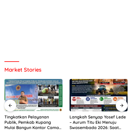
Market Stories
Langkah Senyap Yosef Lede
Warga Kelurahan Nonbes
– Aurum Titu Eki Menuju
Geger! Bayi Perempuan
Swasembada 2026: Saat
Ditemukan dalam Kardus di