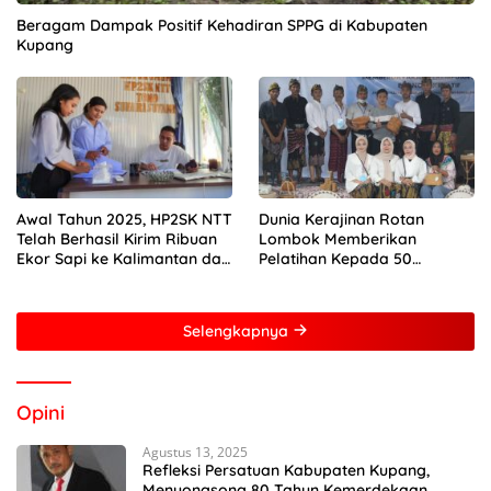
Beragam Dampak Positif Kehadiran SPPG di Kabupaten
Kupang
Awal Tahun 2025, HP2SK NTT
Dunia Kerajinan Rotan
Telah Berhasil Kirim Ribuan
Lombok Memberikan
Ekor Sapi ke Kalimantan dan
Pelatihan Kepada 50
Jakarta
Perempuan Dengan Mitra
Dari Pertamina Foundation
Young Frenuer 2024
Selengkapnya
Opini
Agustus 13, 2025
Refleksi Persatuan Kabupaten Kupang,
Menyongsong 80 Tahun Kemerdekaan