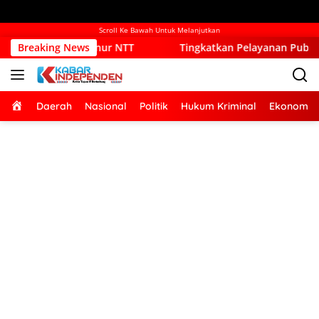
Scroll Ke Bawah Untuk Melanjutkan
ernur NTT
Breaking News
Tingkatkan Pelayanan Publik, Pemkab Kupang 
Home
Daerah
Nasional
Politik
Hukum Kriminal
Ekonomi