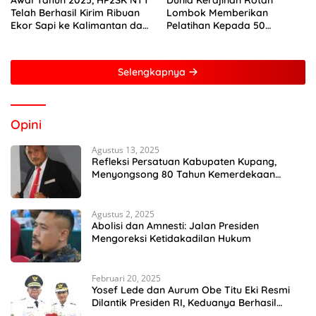
Awal Tahun 2025, HP2SK NTT
Dunia Kerajinan Rotan
Telah Berhasil Kirim Ribuan
Lombok Memberikan
Ekor Sapi ke Kalimantan dan
Pelatihan Kepada 50
Jakarta
Perempuan Dengan Mitra
Dari Pertamina Foundation
Young Frenuer 2024
Selengkapnya
Opini
Agustus 13, 2025
Refleksi Persatuan Kabupaten Kupang,
Menyongsong 80 Tahun Kemerdekaan
Indonesia
Agustus 2, 2025
Abolisi dan Amnesti: Jalan Presiden
Mengoreksi Ketidakadilan Hukum
Februari 20, 2025
Yosef Lede dan Aurum Obe Titu Eki Resmi
Dilantik Presiden RI, Keduanya Berhasil
Runtuhkan Hegemoni dan Oligarki