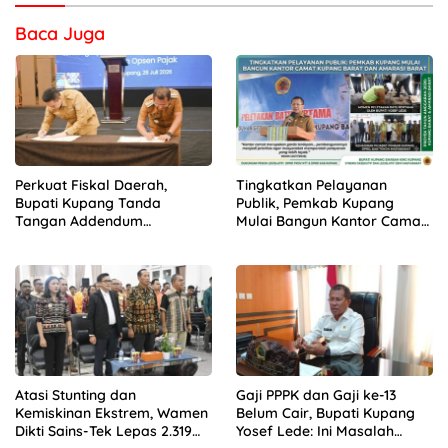
Baca Juga
Baca Juga :
Perkuat Fiskal Daerah, Bupati Kupang
Tanda Tangan Addendum Kerjasama Opsen Pajak
bersama Gubernur NTT
Perkuat Fiskal Daerah,
Tingkatkan Pelayanan
Bupati Kupang Tanda
Publik, Pemkab Kupang
Tangan Addendum
Mulai Bangun Kantor Camat
Kerjasama Opsen Pajak
Kupang Barat dan Amarasi
bersama Gubernur NTT
Barat
Atasi Stunting dan
Gaji PPPK dan Gaji ke-13
Kemiskinan Ekstrem, Wamen
Belum Cair, Bupati Kupang
Dikti Sains-Tek Lepas 2.319
Yosef Lede: Ini Masalah