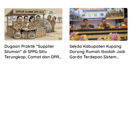
Mahasiswa KKN GENTASKIN
Nasional, Bukan Kebijakan
Batch II di NTT
Daerah!
Dugaan Praktik “Supplier
Sekda Kabupaten Kupang
Siluman” di SPPG Sillu
Dorong Rumah Ibadah Jadi
Terungkap, Camat dan DPRD
Garda Terdepan Sistem
Temukan Kejanggalan
Peringatan Dini Bencana
Pengadaan Bahan Dapur