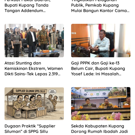
Bupati Kupang Tanda
Publik, Pemkab Kupang
Tangan Addendum
Mulai Bangun Kantor Camat
Kerjasama Opsen Pajak
Kupang Barat dan Amarasi
bersama Gubernur NTT
Barat
Atasi Stunting dan
Gaji PPPK dan Gaji ke-13
Kemiskinan Ekstrem, Wamen
Belum Cair, Bupati Kupang
Dikti Sains-Tek Lepas 2.319
Yosef Lede: Ini Masalah
Mahasiswa KKN GENTASKIN
Nasional, Bukan Kebijakan
Batch II di NTT
Daerah!
Dugaan Praktik “Supplier
Sekda Kabupaten Kupang
Siluman” di SPPG Sillu
Dorong Rumah Ibadah Jadi