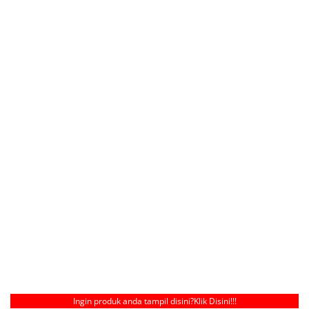
Ingin produk anda tampil disini?
Klik Disini!!!