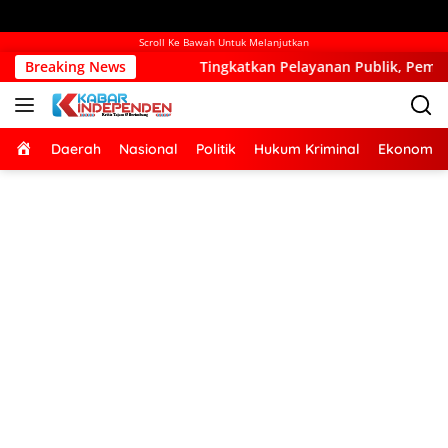
Scroll Ke Bawah Untuk Melanjutkan
Breaking News
Tingkatkan Pelayanan Publik, Pemkab Kupang Mulai Bang
Home
Daerah
Nasional
Politik
Hukum Kriminal
Ekonomi