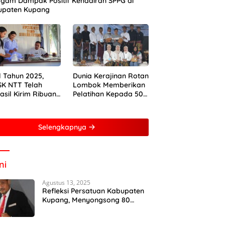
gam Dampak Positif Kehadiran SPPG di
upaten Kupang
 Tahun 2025,
Dunia Kerajinan Rotan
K NTT Telah
Lombok Memberikan
asil Kirim Ribuan
Pelatihan Kepada 50
 Sapi ke
Perempuan Dengan
mantan dan
Mitra Dari Pertamina
arta
Foundation Young
Selengkapnya
Frenuer 2024
ni
Agustus 13, 2025
Refleksi Persatuan Kabupaten
Kupang, Menyongsong 80
Tahun Kemerdekaan Indonesia