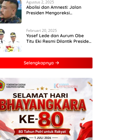
Agustus 2, 2025
Abolisi dan Amnesti: Jalan
Presiden Mengoreksi
Ketidakadilan Hukum
Februari 20, 2025
Yosef Lede dan Aurum Obe
Titu Eki Resmi Dilantik Presiden
RI, Keduanya Berhasil
Runtuhkan Hegemoni dan
Oligarki
Selengkapnya