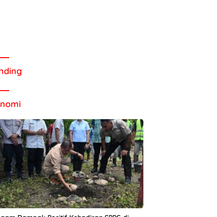
nding
onomi