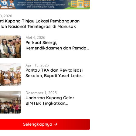
10, 2026
ti Kupang Tinjau Lokasi Pembangunan
lah Nasional Terintegrasi di Manusak
Mei 4, 2026
Perkuat Sinergi,
Kemendikdasmen dan Pemda
NTT Gelar Rakor Sinkronisasi
Kebijakan Pendidikan
April 15, 2026
Pantau TKA dan Revitalisasi
Sekolah, Bupati Yosef Lede
Dorong SMPN 1 Kupang Tengah
Jadi Sekolah Unggulan
Desember 1, 2025
Undarma Kupang Gelar
BIMTEK Tingkatkan
Kemampuan Mahasiswa
Kuasai Analisis MATLAB
Selengkapnya