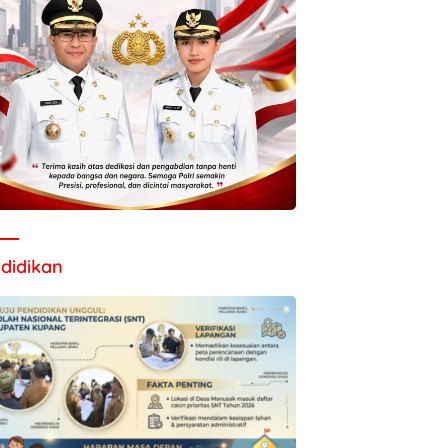
didikan
i Barat