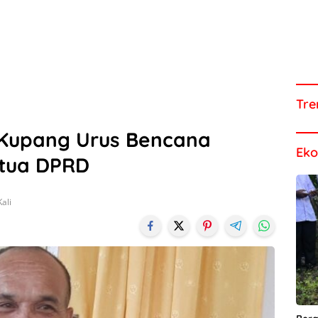
Tre
s Kupang Urus Bencana
Ek
etua DPRD
ali