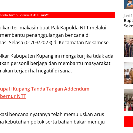
anda tampil disini?
Klik Disini!!!
Juni 
Bupa
Seko
kan terimakasih buat Pak Kapolda NTT melalui
s membantu penanggulangan bencana di
nas, Selasa (01/03/2023) di Kecamatan Nekamese.
lkar Kabupaten Kupang ini mengakui jika tidak ada
tkan personil berjaga dan membantu masyarakat
 akan terjadi hal negatif di sana.
 Bupati Kupang Tanda Tangan Addendum
ubernur NTT
okasi bencana nyatanya telah memuluskan arus
ma kebutuhan pokok serta bahan bakar menuju