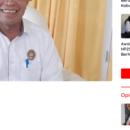
Bera
Kab
Awal
HP2S
Berh
Ekor
Kali
Jak
Opi